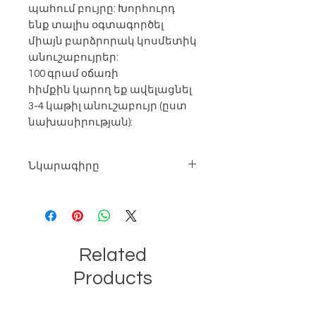
պահում բույրը: Խորհուրդ
ենք տալիս օգտագործել
միայն բարձրորակ կոսմետիկ
անուշաբույրեր:
100 գրամ օճառի
հիմքին կարող եք ավելացնել
3-4 կաթիլ անուշաբույր (ըստ
նախասիրության):
Նկարագիրը
Արտադրությունը՝ Եվրոպական
Չափը՝
10միլիգրամ - 1250 դրամ
20միլիգրամ - 1850 դրամ
50 միլիգրամ -4250 դրամ
Related
Products