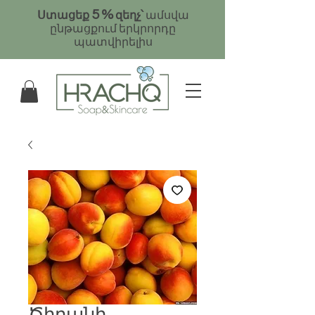
5
%
Ստացեք
զեղչ՝
ամսվա
ընթացքում երկրորդը
պատվիրելիս