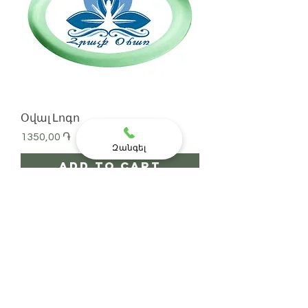
Օվալ Լոգո
Price
1350,00 ֏
Զանգել
Add to Cart