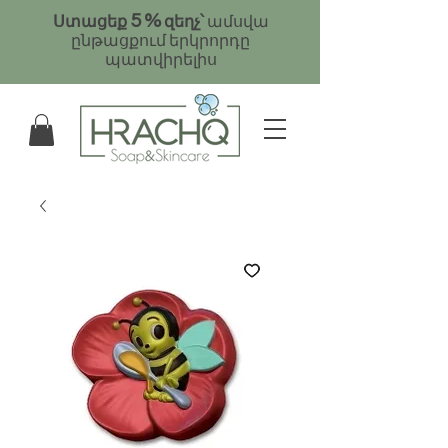
5
%
Ստացեք
զեղչ՝
ամսվա
ընթացքում երկրորդը
պատվիրելիս