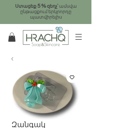
5
%
Ստացեք
զեղչ՝
ամսվա
ընթացքում երկրորդը
պատվիրելիս
Զանգակ