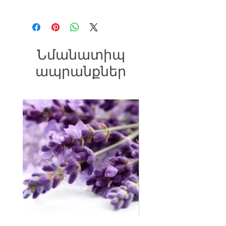
Քաշը՝ 60գր (+- 3%)
Պլաստիկի հաստությունը՝ 0.7..0.8 մմ
Աշխատանքային ջերմաստիճանը
+5 ... + 50 ցելսիուս:
Նմանատիպ
ապրանքներ