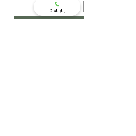
Զանգել
Ավելացնել զամբյուղում
Հրաչք օճառ&մաշկի խնամք
Օգնություն
Առաքում & Վերադարձ
Խանութի քաղաքականություն
Վճարման պայմանները
Հարցեր և Պատասխաներ
Հետադարձ կապ
hrachqsoap@gmail.com
+374 96 272-945