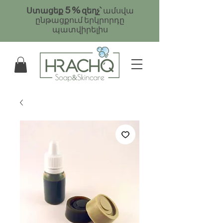
5
%
Ստացեք
զեղչ՝
ամսվա
ընթացքում երկրորդը
պատվիրելիս