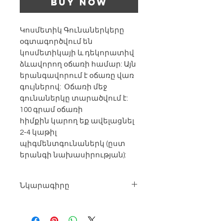
Buy Now
Կոսմետիկ Գունաներկերը
օգտագործվում են
կոսմետիկայի և դեկորատիվ
ձևավորող օճառի համար: Այն
երանգավորում է օճառը վառ
գույներով: Օճառի մեջ
գունաներկը տարածվում է:
100 գրամ օճառի
հիմքին կարող եք ավելացնել
2-4 կաթիլ
պիգմենտգունաներկ (ըստ
երանգի նախասիրության):
Նկարագիրը
Արտադրությունը՝ Եվրոպական
Չափը՝