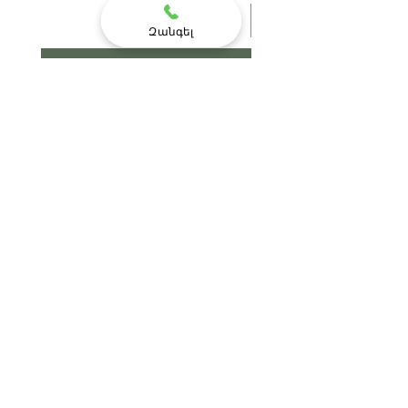
Զանգել
Add to Cart
Հրաչք օճառ&մաշկի խնամք
Օգնություն
Առաքում & Վերադարձ
Խանութի քաղաքականություն
Վճարման պայմանները
Հարցեր և Պատասխաներ
Հետադարձ կապ
hrachqsoap@gmail.com
+374 96 272-945