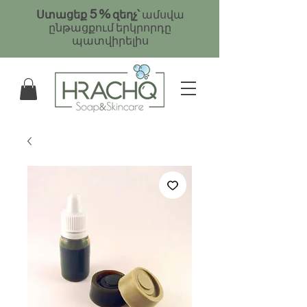
5
%
Ստացեք
զեղչ՝
ամսվա
ընթացքում երկրորդը
պատվիրելիս