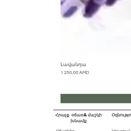
Լավանդա
Цена
1 250,00 AMD
Հրաչք օճառ&մաշկի
Օգնությո
խնամք
Օճառներ
Առաքում