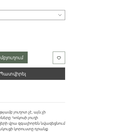
մբյուղում
Պատվիրել
յամբ յուղոտ չէ, այն չի
երը: Կոկոսի յուղի
զերի վրա զգալիորեն նվազեցնում
կուցի կորուստը դրանք