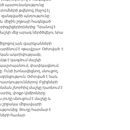
եծ պարունակությունը
տոմների թվերով, ինչով էլ
զանգվածի պնդությունը:
և միջին շղթայի հագեցած
իգլիցերիդներից: Դրանով է
շկի մեջ արագ ներծծվելու նրա
իջոցով այն վայրկյանների
արձնում է «թավշյա»: Օժտված է
կան ակտիվությամբ,
թ է կազմում մաշկի
, պաշտպանում, փափկացնում,
: Ունի խոնավեցնող, սնուցող,
զդեցություն: Օժտված է նաև
հատկություններով: Բջիջների
անման շնորհիվ մաշկը դառնում է
աստիկ, փոքր կնճիռները
 յուղը սնուցում է մաշկը և
ն շրջակա միջավայրի
թյունից: Յուղը հարմար է
կների համար: