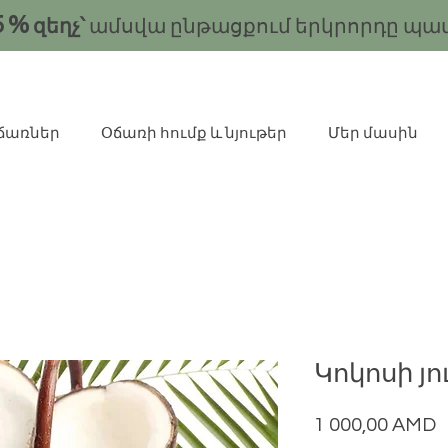
5
%
զեղչ՝
ամսվա ընթացքում երկրորդը պա
ճառներ
Օճառի հումք և նյութեր
Մեր մասին
Կոկոսի յո
Ц
1 000,00 AMD