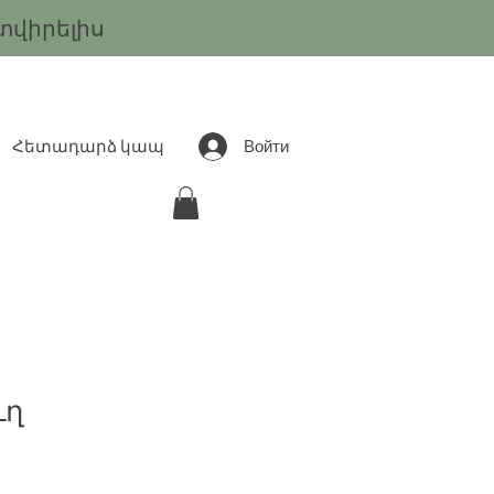
տվիրելիս
Войти
Հետադարձ կապ
ւղ
ена