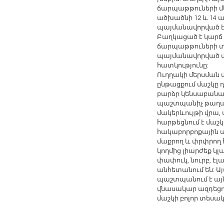
ճարպաթթուների մ
ածխածնի 12 և 14 ա
պայմանավորված է 
Բաղկացած է կարճ 
ճարպաթթուների տր
պայմանավորված մա
հատկությունը:
Ուղղակի մերսման մ
ընթացքում մաշկը դ
բարձր կենսաբանա
պաշտպանիչ թաղան
մակերևույթի վրա
հարթեցնում է մաշկը
հակաբորբոքային ա
մաքրող և փրփրող 
կողմից լիարժեք կլ
փափուկ, նուրբ, էլ
անհետանում են: Այս
պաշտպանում է այ
վնասակար ազդեցու
մաշկի բոլոր տեսա