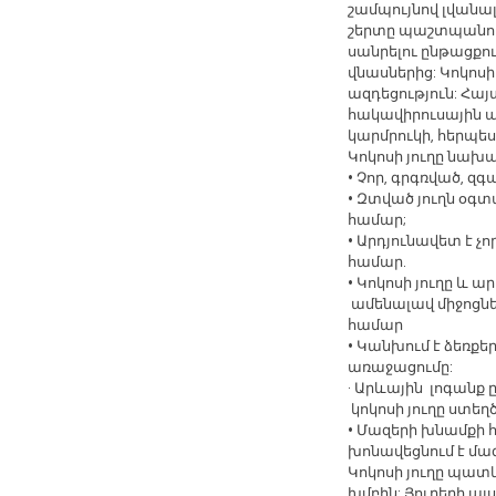
շամպույնով լվանալ
շերտը պաշտպանու
սանրելու ընթացքո
վնասներից: Կոկոսի
ազդեցություն: Հա
հակավիրուսային ա
կարմրուկի, հերպեսի
Կոկոսի
յուղը
նախա
•
Չոր
,
գրգռված
,
զգա
•
Զտված
յուղն
օգտ
համար
;
•
Արդյունավետ
է
չո
համար
.
•
Կոկոսի
յուղը
և
ար
ամենալավ
միջոցն
համար
•
Կանխում
է
ձեռքե
առաջացումը
:
·
Արևային լոգանք ը
կոկոսի յուղը ստեղ
•
Մազերի
խնամքի
խոնավեցնում
է
մա
Կոկոսի յուղը պատկ
խմբին: Յուղերի այ