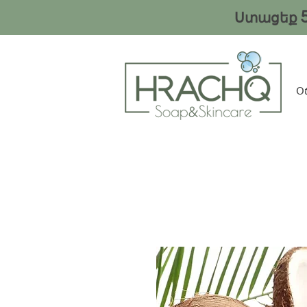
Ստացեք
Օ