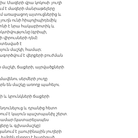
իս: Մազերի վրա կոկոսի յուղի
մ է մազերի մանրաթելերը
ւմ առաջացող այտուցներից և
 յուղն ունի հիպոլիպիդեմիկ
յտնի է նրա հակաբիոտիկ և
կտիվությունը (գրիպի,
 վիրուսների դեմ):
տեսված
է
յուն
մաշկի
,
համար
;
ագործվում
է
վերքերի
բուժման
ր
մաշկի
,
ճաքերի
,
այրվածքների
մավենու
սերմերի
յուղը
երն
են
մաշկը
առողջ
պահելու
րի
և
կրունկների
ճաքերի
նդունելուց և դրանից հետո
ծում է կայուն պաշտպանիչ շերտ.
համար
(
կատարելապես
զերը
և
գլխամաշկը
):
անում է լաուրինային յուղերի
ս խմբին բնորոշ է հագեցած