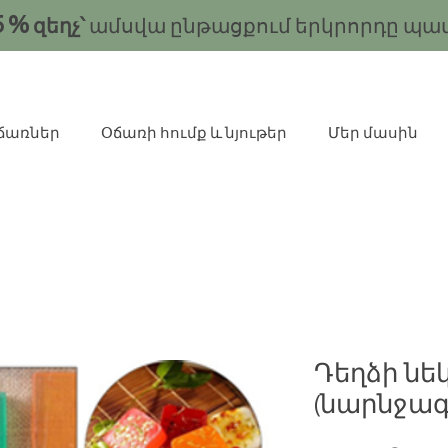
5
%
զեղչ՝
ամսվա ընթացքում երկրորդը պա
ճառներ
Օճառի հումք և նյութեր
Մեր մասին
Դեղձի ն
(նարնջագո