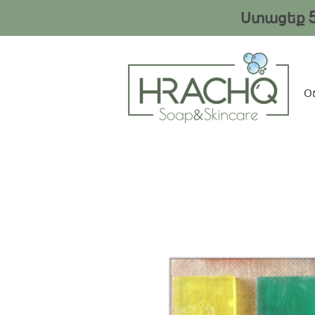
Ստացեք
Օ