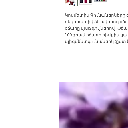
Կոսմետիկ Գունաներկերը 
դեկորատիվ ձևավորող օճառ
օճառը վառ գույներով: Օճա
100 գրամ օճառի հիմքին կար
պիգմենտգունաներկ (ըստ 