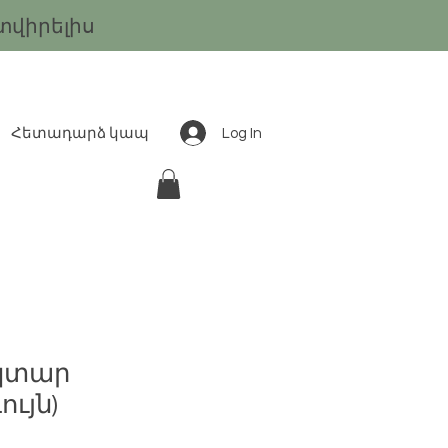
տվիրելիս
Log In
Հետադարձ կապ
եկտար
ւյն)