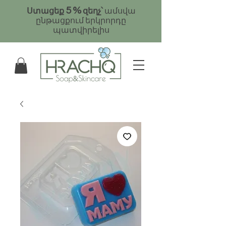
5
%
Ստացեք
զեղչ՝
ամսվա
ընթացքում երկրորդը
պատվիրելիս