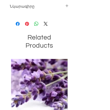
Նկարագիրը
Քաշը՝ 45գր (+- 3%)
Պլաստիկի հաստությունը՝ 0.7..0.8 մմ
Աշխատանքային ջերմաստիճանը
+5 ... + 50 ցելսիուս:
Related
Products