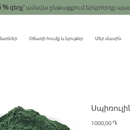
5
%
զեղչ՝
ամսվա ընթացքում երկրորդը պա
ճառներ
Օճառի հումք և նյութեր
Մեր մասին
Սպիռուլ
Pric
1000,00 ֏