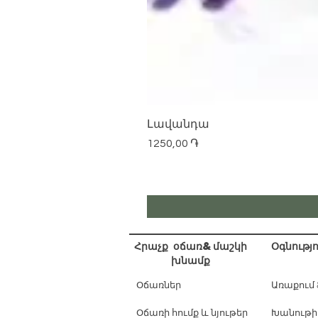
Լավանդա
Price
1250,00 ֏
Հրաչք օճառ&մաշկի
Օգնությո
խնամք
Օճառներ
Առաքում
Օճառի հումք և նյութեր
Խանութի