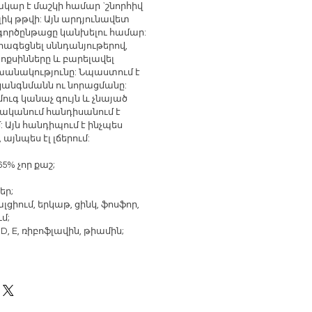
ակար
է
մաշկի
համար
`
շնորհիվ
լիկ
թթվի
:
Այն
արդյունավետ
գործընթացը
կանխելու
համար
:
հագեցնել
սննդանյութերով
,
ոքսինները
և
բարելավել
խանակությունը
: Նպաստում է
կանգնմանն
ու
նորացմանը:
մուգ
կանաչ
գույն
և
չնայած
րականում
հանդիսանում
է
մ
:
Այն
հանդիպում
է
ինչպես
,
այնպես
էլ
լճերում
:
 65%
չոր
քաշ
;
եր
;
լցիում
,
երկաթ
,
ցինկ
,
ֆոսֆոր
,
ւմ
;
, D, E,
ռիբոֆլավին
,
թիամին
;