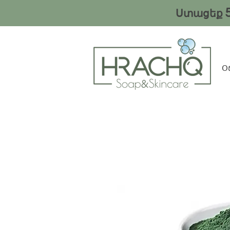
Ստացեք
Օ