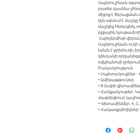
Սպիրուլինան
օգտ
բարձր
գամմա
-
լինո
միջոց
է
ծերացման
Այն
օգնում
է
մաշկը
մաշկից
հեռացնել
տ
բջջային
նյութափո
էպիդերմիսի
վերա
Սպիրուլինան
ունի
նման
է
ջրիմուռի
,
ի
կենդանի
օրգանիզ
օվկիանոսի
ջրերում
Բաղադրություն
:
•
Սպիտակուցներ
-
•
Ամինաթթուներ
;
• B
խմբի
վիտամինն
•
Հանքանյութեր
.
Կա
մագնեզիում
,
կալիո
•
Վիտամիններ
. A, C
•
Հակաօքսիդիչներ
: