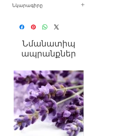
Նկարագիրը
Քաշը՝ 25գր (+- 3%)
Պլաստիկի հաստությունը՝ 0.7..0.8 մմ
Աշխատանքային ջերմաստիճանը
+5 ... + 50 ցելսիուս:
Նմանատիպ
ապրանքներ