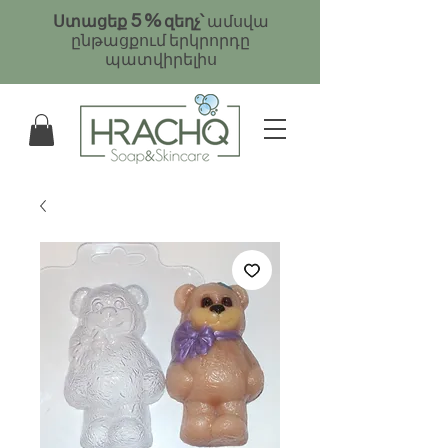
5
%
Ստացեք
զեղչ՝
ամսվա
ընթացքում երկրորդը
պատվիրելիս